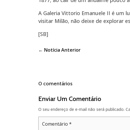
1877, ao cair de um andaime pouco ant
A Galeria Vittorio Emanuele II é um l
visitar Milão, não deixe de explorar e
[SB]
←
Notícia Anterior
0 comentários
Enviar Um Comentário
O seu endereço de e-mail não será publicado.
C