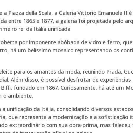
 a Piazza della Scala, a Galeria Vittorio Emanuele II
uída entre 1865 e 1877, a galeria foi projetada pelo 
meiro rei da Itália unificada.
coberta por imponente abóbada de vidro e ferro, que 
ntro, há um belíssimo mosaico representando os cont
deleite para os amantes da moda, reunindo Prada, Guc
ial. Além disso, é possível desfrutar de experiência
é Biffi, fundado em 1867. Curiosamente, há até um M
m o ambiente.
ra a unificação da Itália, consolidando diversos esta
ia, que representa a modernização e a sofisticação i
gado extraordinário com sua obra-prima, mas falece