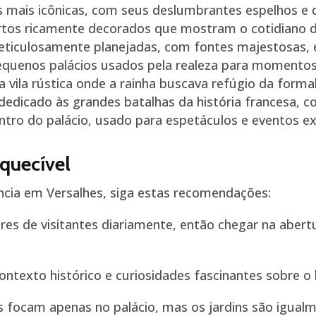
s mais icônicas, com seus deslumbrantes espelhos e
rtos ricamente decorados que mostram o cotidiano 
eticulosamente planejadas, com fontes majestosas, 
equenos palácios usados pela realeza para momentos
a vila rústica onde a rainha buscava refúgio da forma
dedicado às grandes batalhas da história francesa, 
tro do palácio, usado para espetáculos e eventos ex
squecível
ncia em Versalhes, siga estas recomendações:
hares de visitantes diariamente, então chegar na abe
contexto histórico e curiosidades fascinantes sobre o l
s focam apenas no palácio, mas os jardins são igu