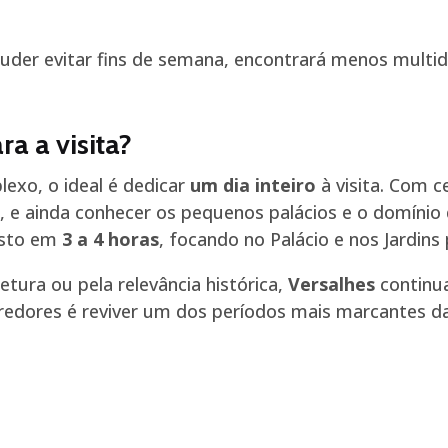
puder evitar fins de semana, encontrará menos multi
a a visita?
exo, o ideal é dedicar
um dia inteiro
à visita. Com c
ins, e ainda conhecer os pequenos palácios e o domínio
isto em
3 a 4 horas
, focando no Palácio e nos Jardins p
etura ou pela relevância histórica,
Versalhes
continua
redores é reviver um dos períodos mais marcantes da 