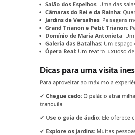
Salão dos Espelhos
: Uma das sala
Câmaras do Rei e da Rainha
: Qua
Jardins de Versalhes
: Paisagens m
Grand Trianon e Petit Trianon
: P
Domínio de Maria Antonieta
: Um
Galeria das Batalhas
: Um espaço 
Ópera Real
: Um teatro luxuoso den
Dicas para uma visita ine
Para aproveitar ao máximo a experiê
✔
Chegue cedo
: O palácio atrai mil
tranquila.
✔
Use o guia de áudio
: Ele oferece 
✔
Explore os jardins
: Muitas pessoa