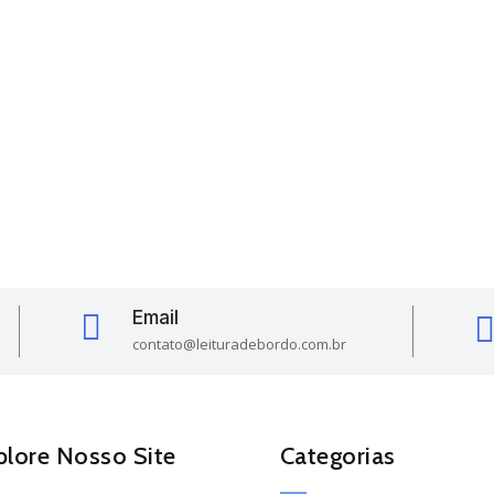
Email

contato@leituradebordo.com.br
plore Nosso Site
Categorias