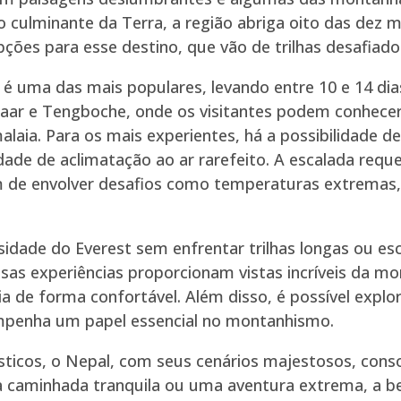
 culminante da Terra, a região abriga oito das dez m
ões para esse destino, que vão de trilhas desafiador
 é uma das mais populares, levando entre 10 e 14 dia
ar e Tengboche, onde os visitantes podem conhecer a
aia. Para os mais experientes, há a possibilidade d
ade de aclimatação ao ar rarefeito. A escalada requ
m de envolver desafios como temperaturas extremas, f
sidade do Everest sem enfrentar trilhas longas ou es
as experiências proporcionam vistas incríveis da mo
de forma confortável. Além disso, é possível explora
empenha um papel essencial no montanhismo.
sticos, o Nepal, com seus cenários majestosos, con
 caminhada tranquila ou uma aventura extrema, a b