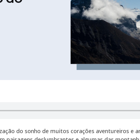
ização do sonho de muitos corações aventureiros e a
 com paisagens deslumbrantes e algumas das montan