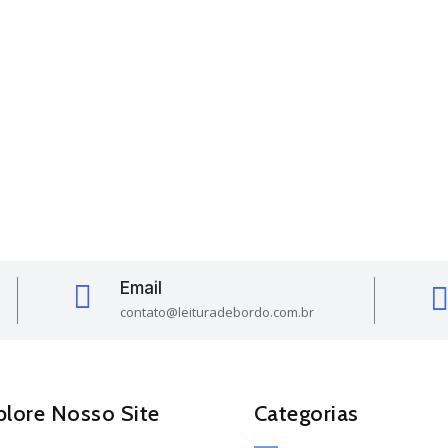
Email

contato@leituradebordo.com.br
plore Nosso Site
Categorias