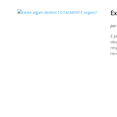
Ex
po
É p
obs
res
rec